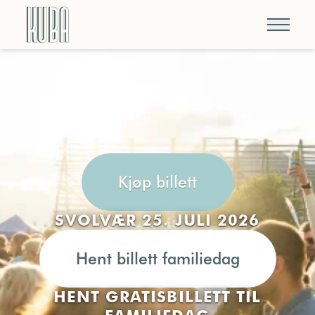
Kjøp billett
SVOLVÆR 25. JULI 2026
Hent billett familiedag
HENT GRATISBILLETT TIL